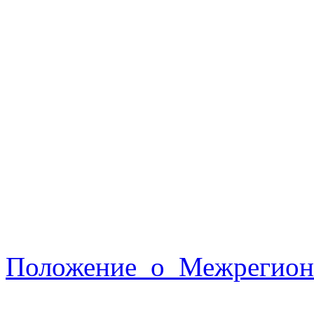
Положение_о_Межрегиона